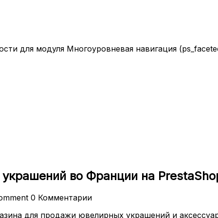
ти для модуля Многоуровневая навигация (ps_faceteds
 украшений во Франции на PrestaSho
omment
0 Комментарии
газина для продажи ювелирных украшений и аксессуа