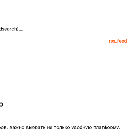
earch)....
rss_feed
p
ров, важно выбрать не только удобную платформу,