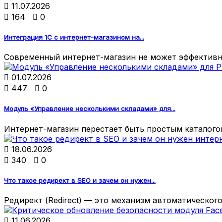

11.07.2026

164

0
Интеграция 1С с интернет-магазином на...
Современный интернет-магазин не может эффективно

01.07.2026

447

0
Модуль «Управление несколькими складами» для...
Интернет-магазин перестает быть простым каталогом

18.06.2026

340

0
Что такое редирект в SEO и зачем он нужен...
Редирект (Redirect) — это механизм автоматического

11.06.2026