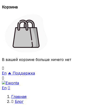
Корзина
В вашей корзине больше ничего нет

En
🔥
Поддержка

En

Главная

Блог