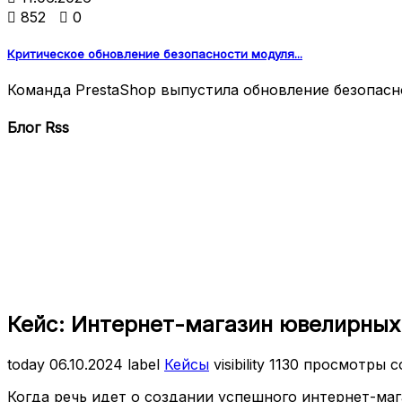

852

0
Критическое обновление безопасности модуля...
Команда PrestaShop выпустила обновление безопаснос
Блог Rss
Кейс: Интернет-магазин ювелирных
today
06.10.2024
label
Кейсы
visibility
1130 просмотры
c
Когда речь идет о создании успешного интернет-ма