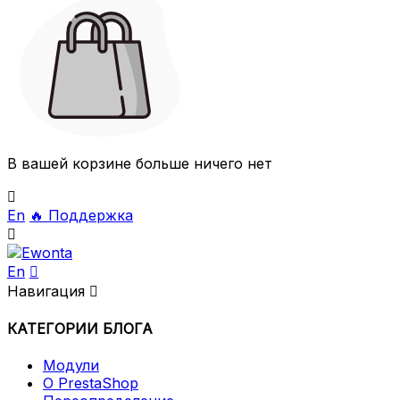
В вашей корзине больше ничего нет

En
🔥
Поддержка

En

Навигация

КАТЕГОРИИ БЛОГА
Модули
О PrestaShop