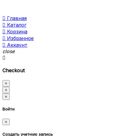

Главная

Каталог

Корзина

Избранное

Аккаунт
close

Checkout
×
×
×
Войти
×
Создать учетную запись