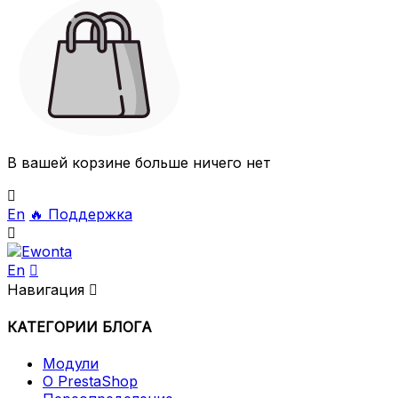
В вашей корзине больше ничего нет

En
🔥
Поддержка

En

Навигация

КАТЕГОРИИ БЛОГА
Модули
О PrestaShop