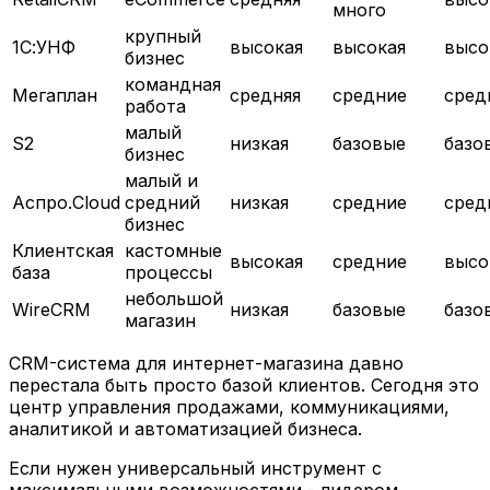
много
крупный
1С:УНФ
высокая
высокая
высо
бизнес
командная
Мегаплан
средняя
средние
сред
работа
малый
S2
низкая
базовые
базо
бизнес
малый и
Аспро.Cloud
средний
низкая
средние
сред
бизнес
Клиентская
кастомные
высокая
средние
высо
база
процессы
небольшой
WireCRM
низкая
базовые
базо
магазин
CRM-система для интернет-магазина давно
перестала быть просто базой клиентов. Сегодня это
центр управления продажами, коммуникациями,
аналитикой и автоматизацией бизнеса.
Если нужен универсальный инструмент с