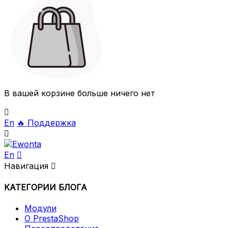
В вашей корзине больше ничего нет

En
🔥
Поддержка

En

Навигация

КАТЕГОРИИ БЛОГА
Модули
О PrestaShop