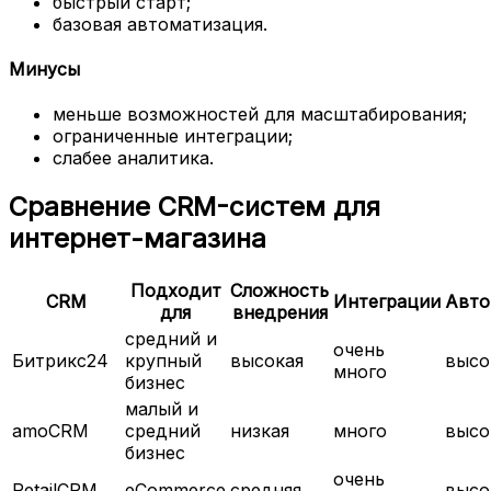
быстрый старт;
базовая автоматизация.
Минусы
меньше возможностей для масштабирования;
ограниченные интеграции;
слабее аналитика.
Сравнение CRM-систем для
интернет-магазина
Подходит
Сложность
CRM
Интеграции
Авто
для
внедрения
средний и
очень
Битрикс24
крупный
высокая
высо
много
бизнес
малый и
amoCRM
средний
низкая
много
высо
бизнес
очень
RetailCRM
eCommerce
средняя
высо