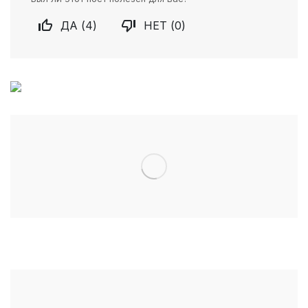


ДА (
4
)
НЕТ (
0
)