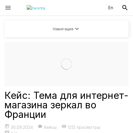


En

Навигация
Кейс: Тема для интернет-
магазина зеркал во
Франции
today
label
visibility
30.09.2024
Кейсы
1212 просмотры
comment