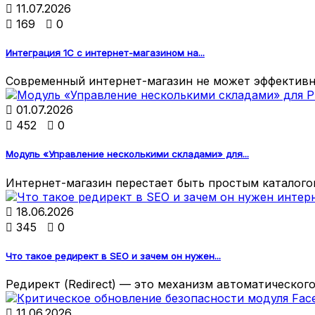

11.07.2026

169

0
Интеграция 1С с интернет-магазином на...
Современный интернет-магазин не может эффективно

01.07.2026

452

0
Модуль «Управление несколькими складами» для...
Интернет-магазин перестает быть простым каталогом

18.06.2026

345

0
Что такое редирект в SEO и зачем он нужен...
Редирект (Redirect) — это механизм автоматического

11.06.2026