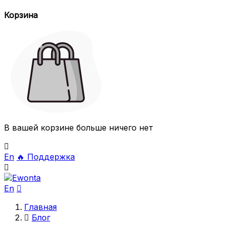
Корзина
В вашей корзине больше ничего нет

En
🔥
Поддержка

En

Главная

Блог