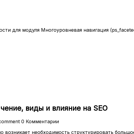
ти для модуля Многоуровневая навигация (ps_faceteds
ачение, виды и влияние на SEO
comment
0 Комментарии
но возникает необходимость структурировать больш