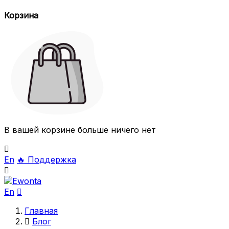
Корзина
В вашей корзине больше ничего нет

En
🔥
Поддержка

En

Главная

Блог