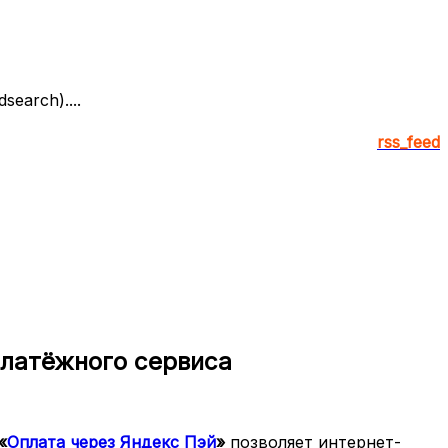
earch)....
rss_feed
платёжного сервиса
«
Оплата через Яндекс Пэй
»
позволяет интернет-