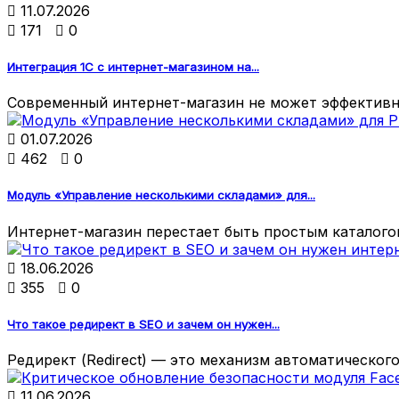

11.07.2026

171

0
Интеграция 1С с интернет-магазином на...
Современный интернет-магазин не может эффективно

01.07.2026

462

0
Модуль «Управление несколькими складами» для...
Интернет-магазин перестает быть простым каталогом

18.06.2026

355

0
Что такое редирект в SEO и зачем он нужен...
Редирект (Redirect) — это механизм автоматического

11.06.2026