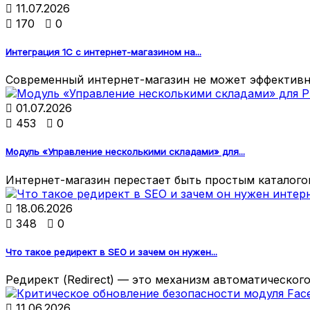

11.07.2026

170

0
Интеграция 1С с интернет-магазином на...
Современный интернет-магазин не может эффективно

01.07.2026

453

0
Модуль «Управление несколькими складами» для...
Интернет-магазин перестает быть простым каталогом

18.06.2026

348

0
Что такое редирект в SEO и зачем он нужен...
Редирект (Redirect) — это механизм автоматического

11.06.2026