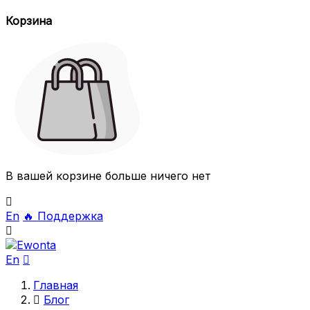
Корзина
В вашей корзине больше ничего нет

En
🔥
Поддержка

En

Главная

Блог