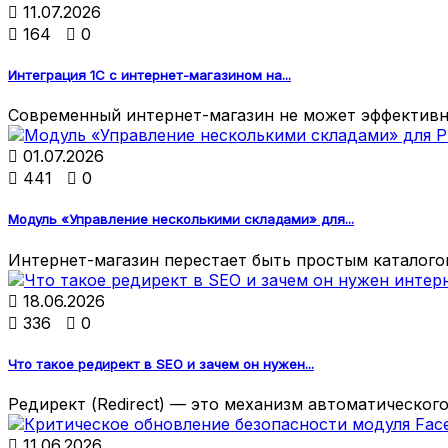

11.07.2026

164

0
Интеграция 1С с интернет-магазином на...
Современный интернет-магазин не может эффективно

01.07.2026

441

0
Модуль «Управление несколькими складами» для...
Интернет-магазин перестает быть простым каталогом

18.06.2026

336

0
Что такое редирект в SEO и зачем он нужен...
Редирект (Redirect) — это механизм автоматического

11.06.2026