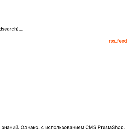
earch)....
rss_feed
х знаний. Однако, с использованием CMS PrestaShop,