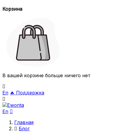
Корзина
В вашей корзине больше ничего нет

En
🔥
Поддержка

En

Главная

Блог