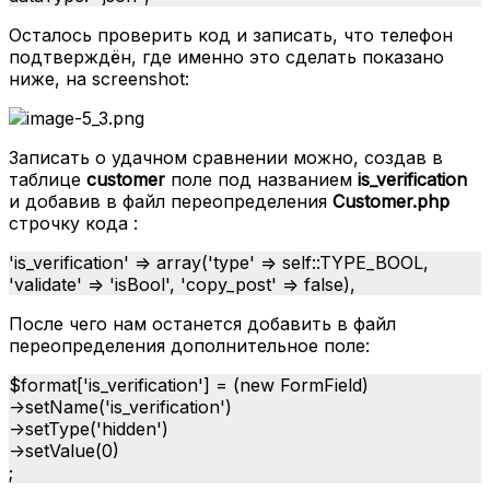
Осталось проверить код и записать, что телефон
подтверждён, где именно это сделать показано
ниже, на screenshot:
Записать о удачном сравнении можно, создав в
таблице
customer
поле под названием
is_verification
и добавив в файл переопределения
Customer.php
строчку кода :
'is_verification' => array('type' => self::TYPE_BOOL,
'validate' => 'isBool', 'copy_post' => false),
После чего нам останется добавить в файл
переопределения дополнительное поле:
$format['is_verification'] = (new FormField)
->setName('is_verification')
->setType('hidden')
->setValue(0)
;