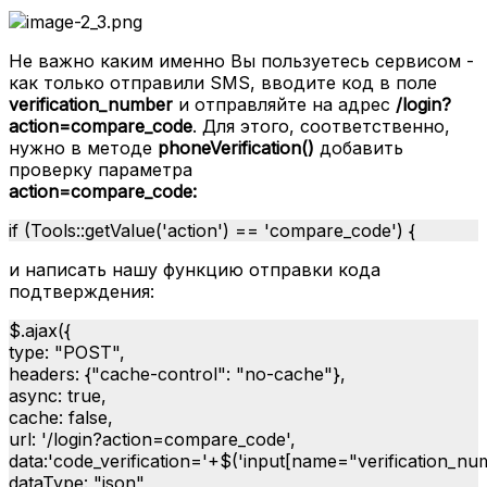
Не важно каким именно Вы пользуетесь сервисом -
как только отправили SMS, вводите код в поле
verification_number
и отправляйте на адрес
/login?
action=compare_code
. Для этого, соответственно,
нужно в методе
phoneVerification()
добавить
проверку параметра
action=compare_code:
if (Tools::getValue('action') == 'compare_code') {
и написать нашу функцию отправки кода
подтверждения:
$.ajax({
type: "POST",
headers: {"cache-control": "no-cache"},
async: true,
cache: false,
url: '/login?action=compare_code',
data:'code_verification='+$('input[name="verification_num
dataType: "json",