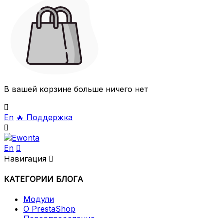
В вашей корзине больше ничего нет

En
🔥
Поддержка

En

Навигация

КАТЕГОРИИ БЛОГА
Модули
О PrestaShop