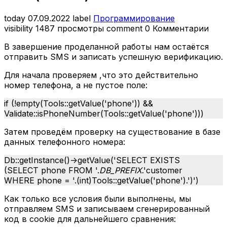
today
07.09.2022
label
Программирование
visibility
1487 просмотры
comment
0 Комментарии
В завершение проделанной работы нам остаётся
отправить SMS и записать успешную верификацию.
Для начала проверяем ,что это действительно
номер телефона, а не пустое поле:
if (!empty(Tools::getValue('phone')) &&
Validate::isPhoneNumber(Tools::getValue('phone')))
Затем проведём проверку на существование в базе
данных телефонного номера:
Db::getInstance()->getValue('SELECT EXISTS
(SELECT phone FROM '.
DB_PREFIX
.'customer
WHERE phone = '.(int)Tools::getValue('phone').')')
Как только все условия были выполнены, мы
отправляем SMS и записываем сгенерированный
код в cookie для дальнейшего сравнения: