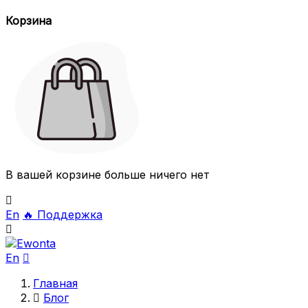
Корзина
В вашей корзине больше ничего нет

En
🔥
Поддержка

En

Главная

Блог