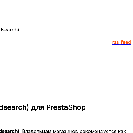
earch)....
rss_feed
dsearch) для PrestaShop
dsearch)
. Владельцам магазинов рекомендуется как