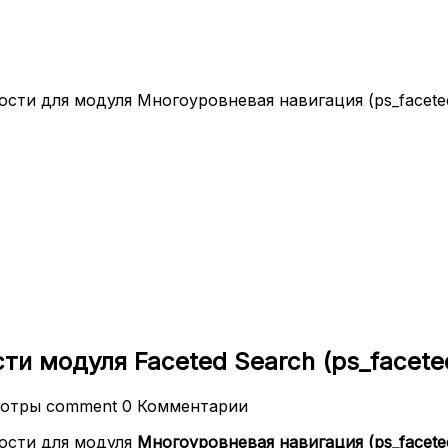
ти для модуля Многоуровневая навигация (ps_faceteds
и модуля Faceted Search (ps_facete
мотры
comment
0 Комментарии
ости для модуля
Многоуровневая навигация (ps_facete