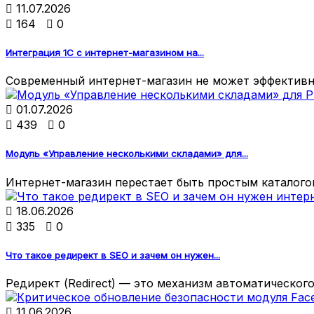

11.07.2026

164

0
Интеграция 1С с интернет-магазином на...
Современный интернет-магазин не может эффективно

01.07.2026

439

0
Модуль «Управление несколькими складами» для...
Интернет-магазин перестает быть простым каталогом

18.06.2026

335

0
Что такое редирект в SEO и зачем он нужен...
Редирект (Redirect) — это механизм автоматического

11.06.2026