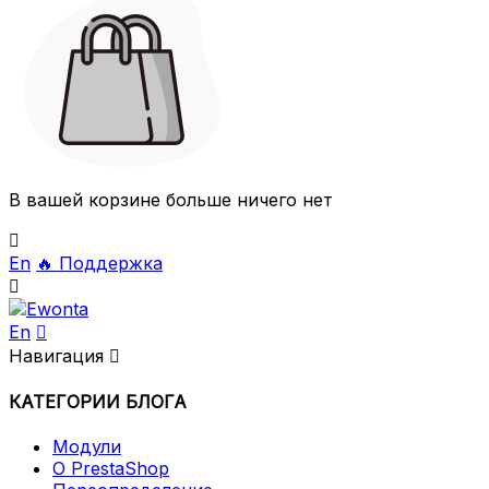
В вашей корзине больше ничего нет

En
🔥
Поддержка

En

Навигация

КАТЕГОРИИ БЛОГА
Модули
О PrestaShop