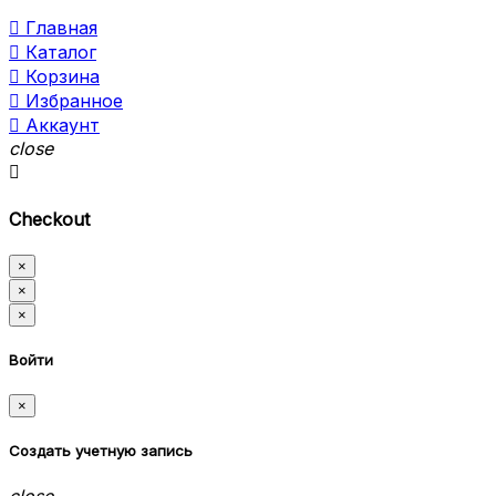

Главная

Каталог

Корзина

Избранное

Аккаунт
close

Checkout
×
×
×
Войти
×
Создать учетную запись
close