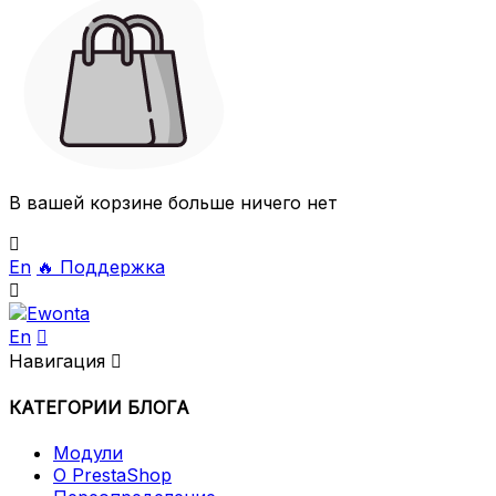
В вашей корзине больше ничего нет

En
🔥
Поддержка

En

Навигация

КАТЕГОРИИ БЛОГА
Модули
О PrestaShop