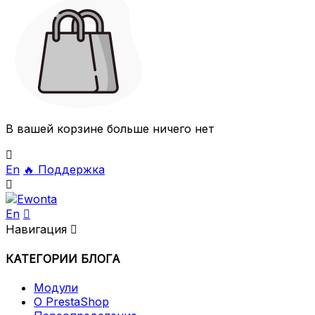
В вашей корзине больше ничего нет

En
🔥
Поддержка

En

Навигация

КАТЕГОРИИ БЛОГА
Модули
О PrestaShop