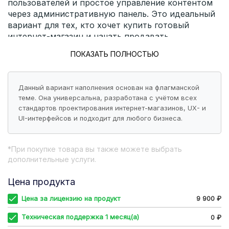
пользователей и простое управление контентом
через административную панель. Это идеальный
вариант для тех, кто хочет купить готовый
интернет-магазин и начать продавать.
ПОКАЗАТЬ ПОЛНОСТЬЮ
Основные преимущества шаблона:
1. Гибкая настройка главной страницы
Данный вариант наполнения основан на флагманской
Вы легко сможете изменить внешний вид главной
теме. Она универсальна, разработана с учётом всех
страницы под свои задачи. Добавляйте баннеры,
стандартов проектирования интернет-магазинов, UX- и
слайдеры, популярные категории товаров,
UI-интерфейсов и подходит для любого бизнеса.
новинки и хиты продаж.
Все элементы можно свободно перемещать и
*При покупке товара вы также можете выбрать
настраивать их последовательность, создавая
дополнительные услуги.
максимально эффективную витрину.
Цена продукта
2. Продуманная карточка товара

Цена за лицензию на продукт
9 900 ₽
Карточка товара разработана по современным
стандартам UI/UX дизайна. Она проста и в тоже

Техническая поддержка 1 месяц(а)
0 ₽
время интуитивно понятна покупателю.