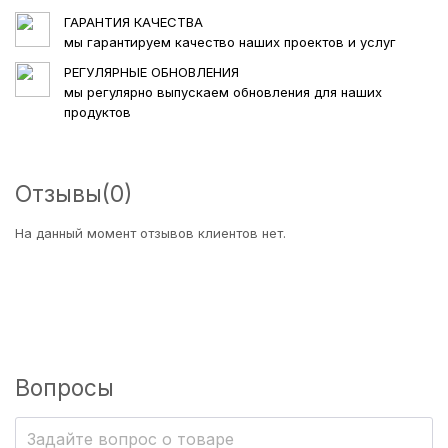
Готовый интернет-магазин секс-шоп на
ГАРАНТИЯ КАЧЕСТВА
мы гарантируем качество наших проектов и услуг
PrestaShop от Ewonta — это не просто шаблон, а
полноценное решение для запуска прибыльного
РЕГУЛЯРНЫЕ ОБНОВЛЕНИЯ
онлайн-бизнеса. Он сочетает в себе современный
мы регулярно выпускаем обновления для наших
дизайн, гибкие настройки, адаптивность и все
продуктов
необходимые инструменты для эффективных
продаж.
Если вы хотите быстро запустить секс-шоп и
Отзывы
(0)
выйти на рынок с профессиональным решением —
этот шаблон станет оптимальным выбором.
На данный момент отзывов клиентов нет.
Вопросы