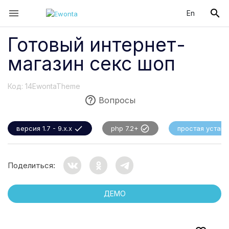


En
Готовый интернет-
магазин секс шоп
Код:
14EwontaTheme

Вопросы


версия 1.7 - 9.x.x
php 7.2+
простая устан
Поделиться:
ДЕМО