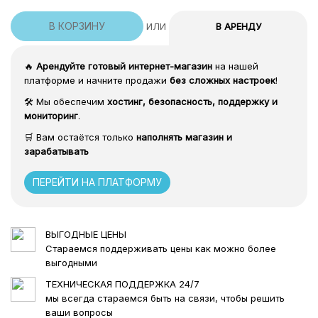
Analytics, онлайн-чат, CRM, способы оплаты и
В КОРЗИНУ
В АРЕНДУ
ИЛИ
доставки.
Всё это можно интегрировать напрямую из
🔥
Арендуйте готовый интернет-магазин
на нашей
админ-панели PrestaShop, что упрощает
платформе и начните продажи
без сложных настроек
!
управление бизнесом и анализ продаж.
🛠️ Мы обеспечим
хостинг, безопасность, поддержку и
5. Удобное оформление заказа
мониторинг
.
Покупатель проходит простой и логичный
🛒 Вам остаётся только
наполнять магазин и
процесс оформления заказа. Минимум лишних
зарабатывать
действий, максимум удобства — это снижает
процент брошенных корзин и увеличивает
ПЕРЕЙТИ НА ПЛАТФОРМУ
количество завершённых покупок.
6. Удобный каталог
ВЫГОДНЫЕ ЦЕНЫ
Каталог товаров оснащён гибкой системой
Стараемся поддерживать цены как можно более
фильтрации: по цене, характеристикам,
выгодными
популярности и другим параметрам. Это
ТЕХНИЧЕСКАЯ ПОДДЕРЖКА 24/7
позволяет покупателям быстро находить нужные
мы всегда стараемся быть на связи, чтобы решить
товары и помогает повысить конверсию в заказ.
ваши вопросы