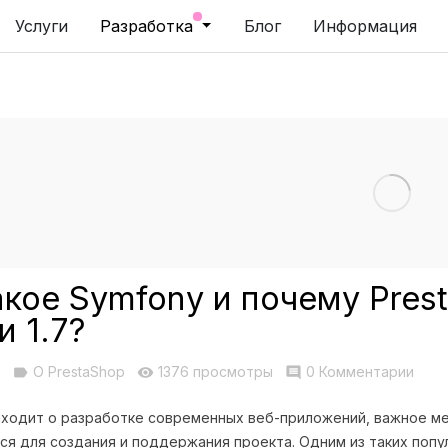
Услуги
Разработка
Блог
Информация
акое Symfony и почему Pres
и 1.7?
О PrestaShop
1376 просмотры
0 Комментарии
label
visibility
comment
аходит о разработке современных веб-приложений, важное м
ся для создания и поддержания проекта. Одним из таких попу