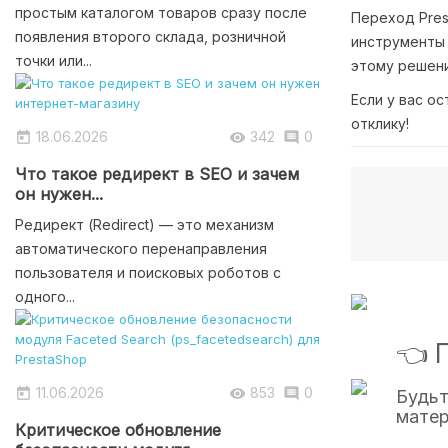
простым каталогом товаров сразу после
Переход Pres
появления второго склада, розничной
инструменты 
точки или...
этому решени
Если у вас о
отклику!
18.06.2026
342
0



Что такое редирект в SEO и зачем
он нужен...
Редирект (Redirect) — это механизм
автоматического перенаправления
пользователя и поисковых роботов с
одного...
👈 
11.06.2026
853
0



Будьт
матер
Критическое обновление