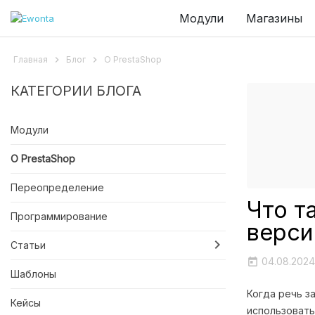
Модули
Магазины
Главная

Блог

О PrestaShop
КАТЕГОРИИ БЛОГА
Модули
О PrestaShop
Переопределение
Что т
Программирование
верси

Статьи
04.08.2024
today
Шаблоны
Когда речь з
Кейсы
использовать