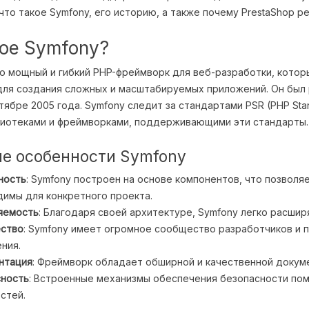
то такое Symfony, его историю, а также почему PrestaShop реш
кое Symfony?
о мощный и гибкий PHP-фреймворк для веб-разработки, кото
для создания сложных и масштабируемых приложений. Он был 
тябре 2005 года. Symfony следит за стандартами PSR (PHP Sta
лиотеками и фреймворками, поддерживающими эти стандарты.
е особенности Symfony
ность
: Symfony построен на основе компонентов, что позволя
имы для конкретного проекта.
яемость
: Благодаря своей архитектуре, Symfony легко расши
ство
: Symfony имеет огромное сообщество разработчиков и 
ния.
нтация
: Фреймворк обладает обширной и качественной докуме
сность
: Встроенные механизмы обеспечения безопасности по
стей.