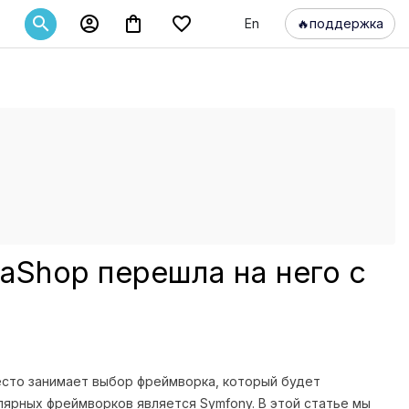




En
🔥
поддержка
taShop перешла на него с
есто занимает выбор фреймворка, который будет
лярных фреймворков является Symfony. В этой статье мы