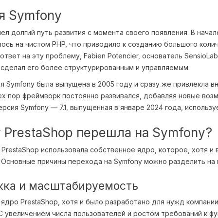
я Symfony
ел долгий путь развития с момента своего появления. В нача
ось на чистом PHP, что приводило к созданию большого коли
 ответ на эту проблему, Fabien Potencier, основатель SensioL
 сделал его более структурированным и управляемым.
я Symfony была выпущена в 2005 году и сразу же привлекла в
тех пор фреймворк постоянно развивался, добавляя новые воз
ерсия Symfony — 7.1, выпущенная в январе 2024 года, использу
 PrestaShop перешла на Symfony?
7 PrestaShop использовала собственное ядро, которое, хотя и
 Основные причины перехода на Symfony можно разделить на 
ка и масштабируемость
ядро PrestaShop, хотя и было разработано для нужд компани
С увеличением числа пользователей и ростом требований к фу