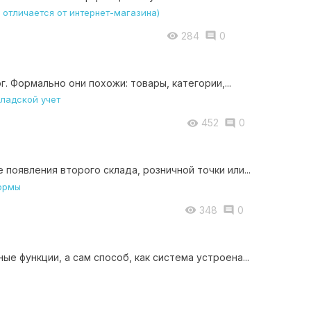
284
0


. Формально они похожи: товары, категории,...
452
0


появления второго склада, розничной точки или...
348
0


е функции, а сам способ, как система устроена...