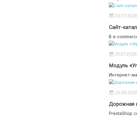
03.07.202

Сайт-катало
В e-commerce
01.07.2026

Модуль «Уп
Интернет-маг
23.06.202

Дорожная к
PrestaShop с