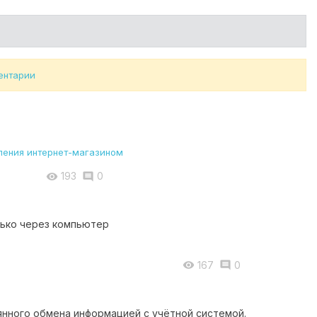
ентарии
193
0


лько через компьютер
167
0


нного обмена информацией с учётной системой.