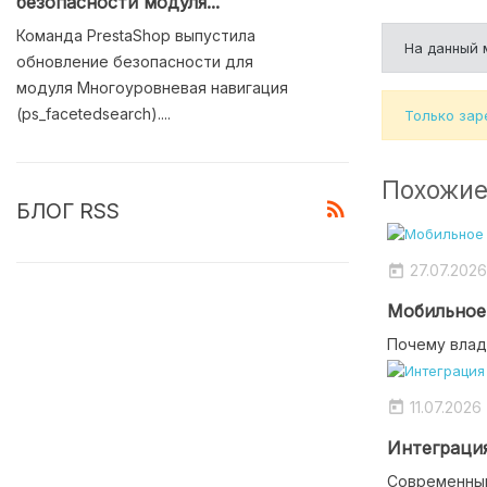
безопасности модуля...
Команда PrestaShop выпустила
На данный 
обновление безопасности для
модуля Многоуровневая навигация
(ps_facetedsearch)....
Только зар
Похожие
rss_feed
БЛОГ RSS
27.07.2026

Мобильное 
Почему влад
11.07.2026

Интеграция
Современный