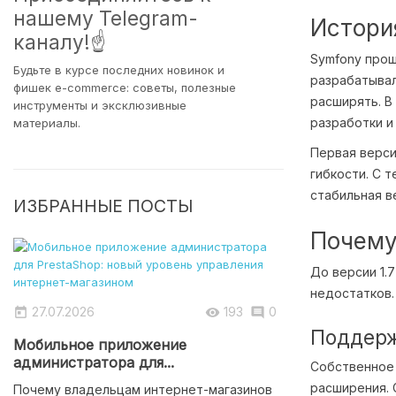
нашему Telegram-
Истори
каналу!☝
Symfony прош
Будьте в курсе последних новинок и
разрабатывал
фишек e-commerce: советы, полезные
расширять. В
инструменты и эксклюзивные
разработки и
материалы.
Первая верси
гибкости. С 
стабильная в
ИЗБРАННЫЕ ПОСТЫ
Почему
До версии 1.
недостатков.
27.07.2026
193
0



Поддерж
Мобильное приложение
администратора для...
Собственное 
расширения. 
Почему владельцам интернет-магазинов