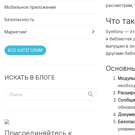
рассмотрим, ч
Мобильное приложение
Что та
Безопасность

Symfony — эт
Маркетинг
и библиотек 
выпущен в ок
ВСЕ КАТЕГОРИИ
другими биб
Основны
ИСКАТЬ В БЛОГЕ
Модуль
необход
Расшир

Сообще
обновле
Докуме
Безопа
уязвимо
Присоединяйтесь к