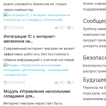
более соврем
важно управлять бизнесом не только
поддерживаем
через компьютер
Сообщес
11.07.2026
167
0



Symfony имее
компонентов.
Интеграция 1С с интернет-
продукт пров
магазином на...
ускорить раз
Современный интернет-магазин не может
эффективно работать без постоянного
Безопас
обмена информацией с учётной системой.
Безопасность
распростране
Будущее
01.07.2026
452
0



Переход на S
Модуль «Управление несколькими
подходов, ко
складами» для...
изменениям р
Интернет-магазин перестает быть