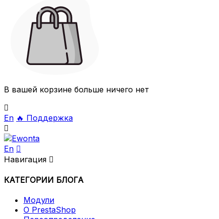
В вашей корзине больше ничего нет

En
🔥
Поддержка

En

Навигация

КАТЕГОРИИ БЛОГА
Модули
О PrestaShop