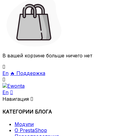
В вашей корзине больше ничего нет

En
🔥
Поддержка

En

Навигация

КАТЕГОРИИ БЛОГА
Модули
О PrestaShop