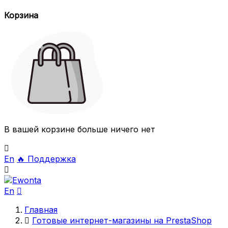
Корзина
В вашей корзине больше ничего нет

En
🔥
Поддержка

En

Главная

Готовые интернет-магазины на PrestaShop