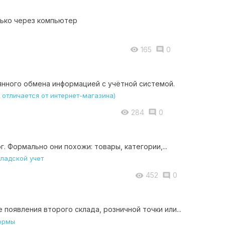
лько через компьютер
165
0


нного обмена информацией с учётной системой.
284
0


. Формально они похожи: товары, категории,...
452
0


появления второго склада, розничной точки или...