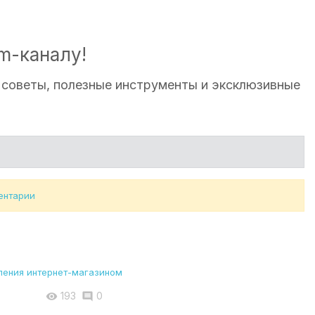
m-каналу!
: советы, полезные инструменты и эксклюзивные
ентарии
193
0

