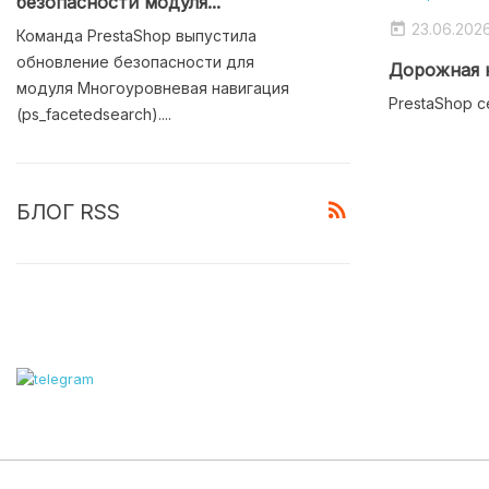
безопасности модуля...
23.06.202

Команда PrestaShop выпустила
обновление безопасности для
Дорожная к
модуля Многоуровневая навигация
PrestaShop с
(ps_facetedsearch)....
rss_feed
БЛОГ RSS