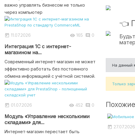
важно управлять бизнесом не только
через компьютер
👈 
11.07.2026
165
0



Будьт
матер
Интеграция 1С с интернет-
магазином на...
Современный интернет-магазин не может
На данный 
эффективно работать без постоянного
обмена информацией с учётной системой.
Только зар
Похожие
01.07.2026
452
0



Модуль «Управление несколькими
складами» для...
27.07.2026

Интернет-магазин перестает быть