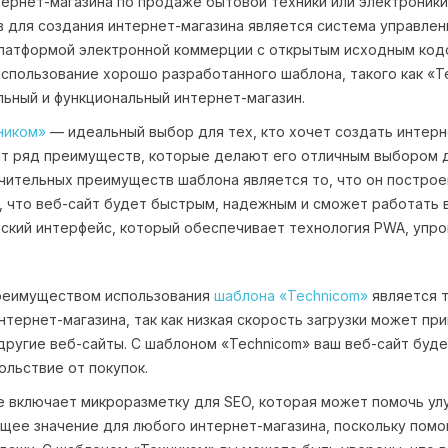
ернет-магазина по продаже бытовой техники или электроники
 для создания интернет-магазина является система управлени
латформой электронной коммерции с открытым исходным кодо
использование хорошо разработанного шаблона, такого как «T
ьный и функциональный интернет-магазин.
ником»
— идеальный выбор для тех, кто хочет создать интерн
т ряд преимуществ, которые делают его отличным выбором 
чительных преимуществ шаблона является то, что он построен
, что веб-сайт будет быстрым, надежным и сможет работать
ский интерфейс, который обеспечивает технология PWA, упро
реимуществом использования
шаблона «Technicom»
является т
нтернет-магазина, так как низкая скорость загрузки может при
другие веб-сайты. С шаблоном «Technicom» ваш веб-сайт буде
ольствие от покупок.
 включает микроразметку для SEO, которая может помочь улу
ее значение для любого интернет-магазина, поскольку помог