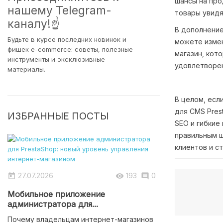
шансы на про
нашему Telegram-
товары увидя
каналу!☝
В дополнени
Будьте в курсе последних новинок и
можете измен
фишек e-commerce: советы, полезные
магазин, кот
инструменты и эксклюзивные
удовлетворен
материалы.
В целом, есл
для CMS Pres
ИЗБРАННЫЕ ПОСТЫ
SEO и гибкие
правильным ш
клиентов и с
27.07.2026
193
0



Мобильное приложение
администратора для...
Почему владельцам интернет-магазинов