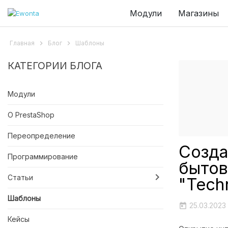
Модули
Магазины
Главная

Блог

Шаблоны
КАТЕГОРИИ БЛОГА
Модули
О PrestaShop
Переопределение
Созда
Программирование
бытов

Статьи
"Tech
Шаблоны
25.03.2023
today
Кейсы