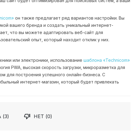
аш сайт будет оптимизирован для поисковых систем, а ваши
nicom»
он также предлагает ряд вариантов настройки. Вы
икой вашего бренда и создать уникальный интернет-
чает, что вы можете адаптировать веб-сайт для
овательский опыт, который находит отклик у них.
хники или электроники, использование
шаблона «Technicom»
логия PWA, высокая скорость загрузки, микроразметка для
ом для построения успешного онлайн-бизнеса. С
ибыльный интернет-магазин, который будет привлекать

 (
3
)
НЕТ (
0
)