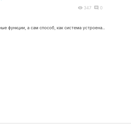
347
0


е функции, а сам способ, как система устроена...