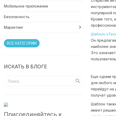
Открытие инт
Мобильное приложение
инструментов
популярной п
Безопасность
Кроме того, 
профессионал

Маркетинг
Шаблон «Тех
Он предлагае
ВСЕ КАТЕГОРИИ
наиболее зна
Это означает
пользователь
ИСКАТЬ В БЛОГЕ
Еще одним п

для любого и
перейдут на 
получат удов
Шаблон также
имеет решающ
Присоединяйтесь к