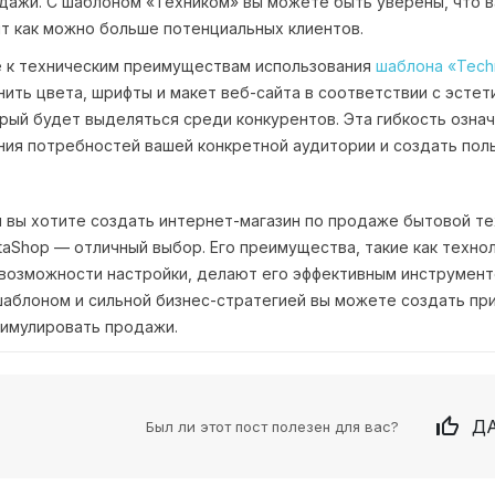
дажи. С шаблоном «Техником» вы можете быть уверены, что в
т как можно больше потенциальных клиентов.
е к техническим преимуществам использования
шаблона «Tech
ить цвета, шрифты и макет веб-сайта в соответствии с эстет
орый будет выделяться среди конкурентов. Эта гибкость озна
ия потребностей вашей конкретной аудитории и создать польз
и вы хотите создать интернет-магазин по продаже бытовой те
taShop — отличный выбор. Его преимущества, такие как техно
 возможности настройки, делают его эффективным инструмент
аблоном и сильной бизнес-стратегией вы можете создать пр
тимулировать продажи.

ДА
Был ли этот пост полезен для вас?