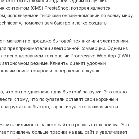
 может быть сложной задачей. Одним из лучших
я контентом (CMS) PrestaShop, которая является
м, используемой тысячами онлайн-компаний по всему миру.
echnicom», поможет вам быстро и легко создать
ет-магазин по продаже бытовой техники или электроники.
для предпринимателей электронной коммерции. Одним из
 с использованием технологии Progressive Web App (PWA).
 в автономном режиме. Клиенты оценят удобный
щая им поиск товаров и совершение покупок.
о, что он предназначен для быстрой загрузки. Это важно
вести к тому, что покупатели оставят свои корзины и
т загружаться быстро, гарантируя, что ваши клиенты
чшить видимость вашего сайта в результатах поиска. Это
ает привлечь больше трафика на ваш сайт и увеличивает