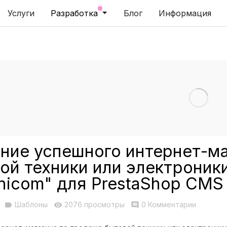
Услуги
Разработка
Блог
Информация
ние успешного интернет-ма
ой техники или электрони
nicom" для PrestaShop CMS
Шаблоны
2076 просмотры
0 Комментарии
label
visibility
comment