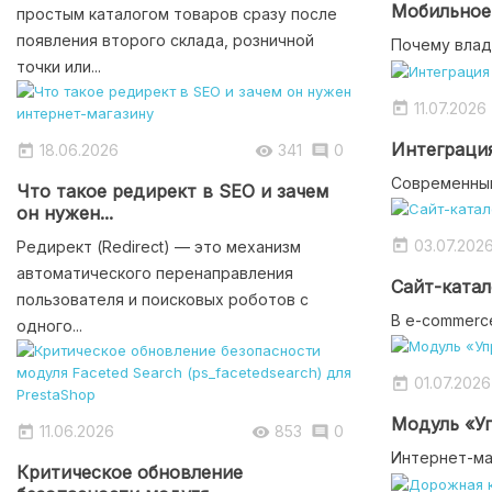
Мобильное 
простым каталогом товаров сразу после
появления второго склада, розничной
Почему влад
точки или...
11.07.2026

Интеграция
18.06.2026
341
0



Современный
Что такое редирект в SEO и зачем
он нужен...
03.07.202

Редирект (Redirect) — это механизм
автоматического перенаправления
Сайт-катало
пользователя и поисковых роботов с
В e-commerce
одного...
01.07.2026

Модуль «Уп
11.06.2026
853
0



Интернет-маг
Критическое обновление