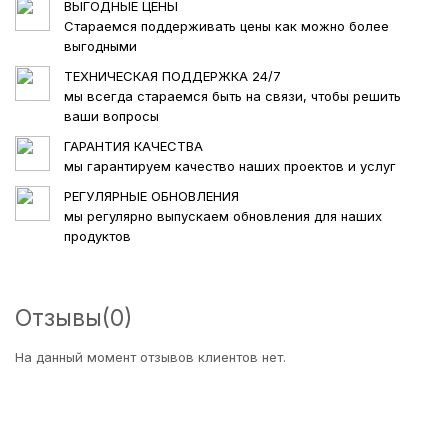
ВЫГОДНЫЕ ЦЕНЫ
Стараемся поддерживать цены как можно более
Кроме того, к складам можно привязывать адреса
выгодными
магазинов, созданные в PrestaShop. Это
позволяет использовать стандартные магазины
ТЕХНИЧЕСКАЯ ПОДДЕРЖКА 24/7
мы всегда стараемся быть на связи, чтобы решить
платформы как точки самовывоза без
ваши вопросы
необходимости создавать их повторно.
ГАРАНТИЯ КАЧЕСТВА
Современная архитектура
мы гарантируем качество наших проектов и услуг
При разработке модуля было сделано
РЕГУЛЯРНЫЕ ОБНОВЛЕНИЯ
минимальное количество переопределений ядра
мы регулярно выпускаем обновления для наших
продуктов
PrestaShop. Все изменения остатков выполняются
через штатные механизмы платформы с
синхронизацией основных складских остатков
PrestaShop. При этом источником истины
Отзывы
(0)
является сам модуль, который хранит полную
информацию о распределении товаров по
На данный момент отзывов клиентов нет.
складам.
Все движения товаров автоматически
фиксируются в журнале. В специальной вкладке