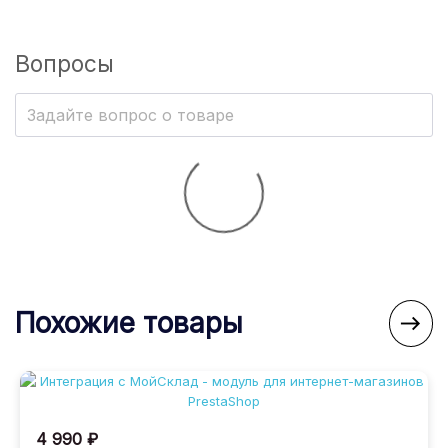
можно просматривать историю изменений,
применять фильтры и анализировать движение
товаров за выбранный период.
Вопросы
В карточке каждого товара доступна отдельная
вкладка, где отображаются остатки по всем
складам, что позволяет быстро оценить наличие
товара в каждой точке хранения.
Важно: модуль разработан специально для
PrestaShop 9.0 и выше. Поддержка более
ранних версий не предусмотрена. Это
осознанное решение, которое позволило
использовать современные возможности
платформы, актуальные принципы разработки и
Похожие товары

обеспечить высокую производительность и
надежность системы.
Если у вас возникнут вопросы по установке,
настройке или интеграции модуля, мы всегда
4 990 ₽