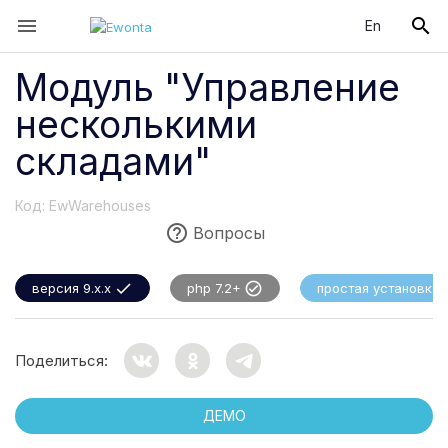


En
Модуль "Управление
несколькими
складами"
Код:
EwWarehouses

Вопросы


версия 9.x.x
php 7.2+
простая установка
Поделиться:
ДЕМО