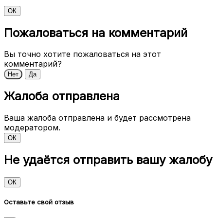
ОК
Преимущества
Пожаловаться на комментарий
Упрощённый и понятный процесс покупки
Минимизация отказов на этапе оформления
Вы точно хотите пожаловаться на этот
комментарий?
Ускорение оформления заказа
Нет
Да
Современный интерфейс без перегруженности
Жалоба отправлена
Отсутствие проблем сложного стандартного
оформления PrestaShop
Ваша жалоба отправлена и будет рассмотрена
модератором.
Важно
ОК
В демонстрационной версии могут быть
Не удаётся отправить вашу жалобу
интегрированы сторонние модули доставки для
демонстрации возможностей.
Данные модули
не входят
в состав продукта и
ОК
приобретаются отдельно.
Оставьте свой отзыв
Обратите внимание:
сторонние модули доставки и