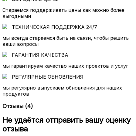
Реализована интеграция с сервисом подсказок
адресов DaData.ru для быстрого и корректного
Стараемся поддерживать цены как можно более
заполнения полей. Это снижает количество ошибок
выгодными
при вводе данных и ускоряет оформление.
ТЕХНИЧЕСКАЯ ПОДДЕРЖКА 24/7
5. Расширение данных клиента
мы всегда стараемся быть на связи, чтобы решить
К учётной записи покупателя добавляется
ваши вопросы
обязательное поле номера телефона для
оперативной связи.
ГАРАНТИЯ КАЧЕСТВА
6. Гибкая настройка
мы гарантируем качество наших проектов и услуг
Модуль предоставляет гибкие параметры
конфигурации, позволяющие адаптировать процесс
РЕГУЛЯРНЫЕ ОБНОВЛЕНИЯ
оформления под особенности вашего бизнеса.
Доступна возможность оформления заказа только
мы регулярно выпускаем обновления для наших
для зарегистрированных пользователей.
продуктов
7. Полная совместимость с бизнес-логикой
Отзывы
(4)
PrestaShop
Вся стандартная логика PrestaShop (корзина, расчёт
Не удаётся отправить вашу оценку
стоимости, правила корзины, статусы заказов и
т.д.) полностью сохраняется и корректно
отзыва
используется модулем.