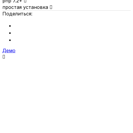
php 7.2+

простая установка

Поделиться:
Демо
