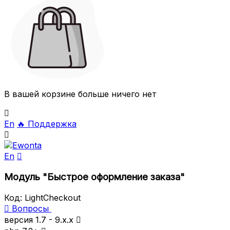
В вашей корзине больше ничего нет

En
🔥
Поддержка

En

Модуль "Быстрое оформление заказа"
Код:
LightCheckout

Вопросы
версия 1.7 - 9.x.x
