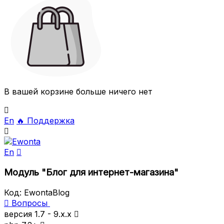
В вашей корзине больше ничего нет

En
🔥
Поддержка

En

Модуль "Блог для интернет-магазина"
Код:
EwontaBlog

Вопросы
версия 1.7 - 9.x.x
