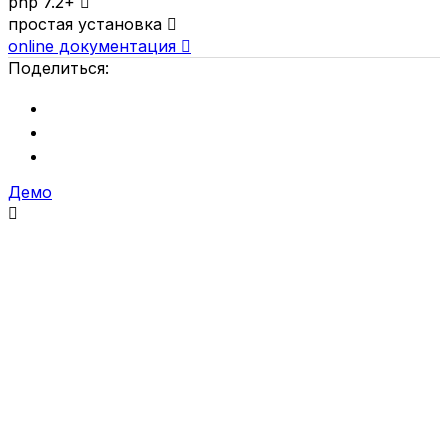
php 7.2+

простая установка

online документация

Поделиться:
Демо
