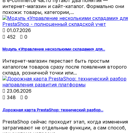
В e-commerce часто путают два понятия —
интернет-магазин и сайт-каталог. Формально они
похожи: товары, категории,...

01.07.2026

452

0
Модуль «Управление несколькими складами» для...
Интернет-магазин перестает быть простым
каталогом товаров сразу после появления второго
склада, розничной точки или...

23.06.2026

348

0
Дорожная карта PrestaShop: технический разбор...
PrestaShop сейчас проходит этап, когда изменения
затрагивают не отдельные функции, а сам способ,