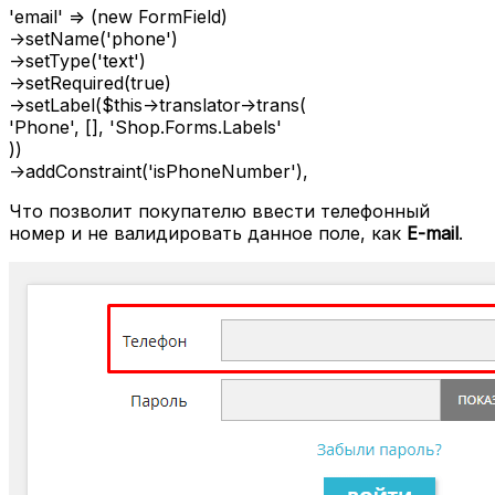
'email' => (new FormField)
->setName('phone')
->setType('text')
->setRequired(true)
->setLabel($this->translator->trans(
'Phone', [], 'Shop.Forms.Labels'
))
->addConstraint('isPhoneNumber'),
Что позволит покупателю ввести телефонный
номер и не валидировать данное поле, как
E-mail
.