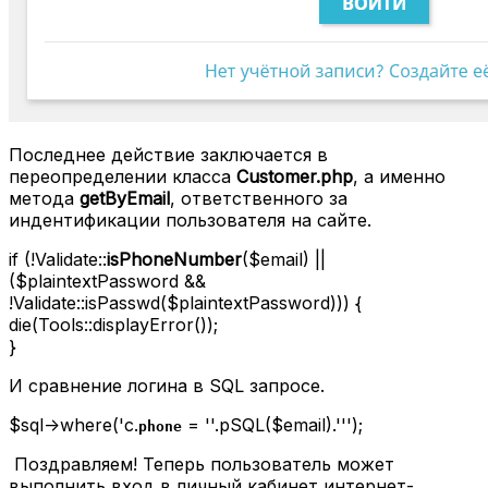
Последнее действие заключается в
переопределении класса
Customer.php
, а именно
метода
getByEmail
, ответственного за
индентификации пользователя на сайте.
if (!Validate::
isPhoneNumber
($email) ||
($plaintextPassword &&
!Validate::isPasswd($plaintextPassword))) {
die(Tools::displayError());
}
И сравнение логина в SQL запросе.
$sql->where('c.
= ''.pSQL($email).''');
phone
Поздравляем! Теперь пользователь может
выполнить вход в личный кабинет интернет-